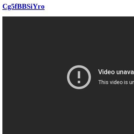
Cg5fBBSiYro